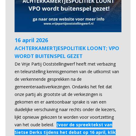
16 april 2026
ACHTERKAMERTJESPOLITIEK LOONT; VPO
WORDT BUITENSPEL GEZET
De Vrije Partij Ooststellingwerf heeft met verbazing
en teleurstelling kennisgenomen van de uitkomst van
de verkennende gesprekken na de
gemeenteraadsverkiezingen. Ondanks het feit dat
onze partij als grootste uit de verkiezingen is
gekomen en er aantoonbaar sprake is van een
duidelijke verschuiving naar rechts onder de kiezers,
lijkt opnieuw gekozen te worden voor voortzetting
van het oude beleid.
(voor de spreektekst van
Sietse Derks tijdens het debat op 16 april, klik